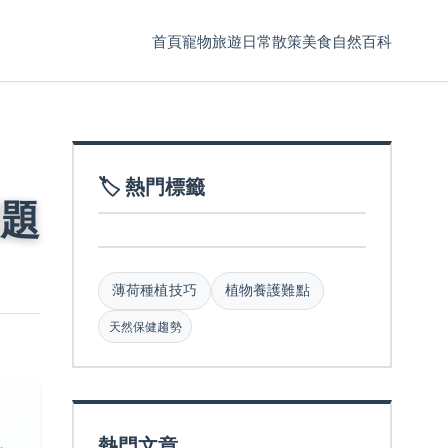
首頁
寵物
旅遊
日常散策
美食
自然百科
🏷️ 熱門標籤
題
薄荷種植技巧
植物養護難點
天然保健趨勢
熱門文章
，