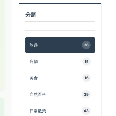
分類
旅遊
36
寵物
15
美食
16
自然百科
39
日常散策
43