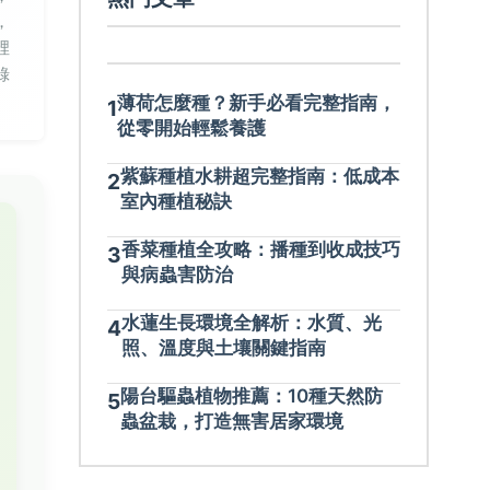
，
裡
錄
薄荷怎麼種？新手必看完整指南，
1
從零開始輕鬆養護
紫蘇種植水耕超完整指南：低成本
2
室內種植秘訣
香菜種植全攻略：播種到收成技巧
3
與病蟲害防治
水蓮生長環境全解析：水質、光
4
照、溫度與土壤關鍵指南
陽台驅蟲植物推薦：10種天然防
5
蟲盆栽，打造無害居家環境