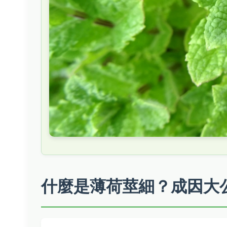
什麼是薄荷莖細？成因大